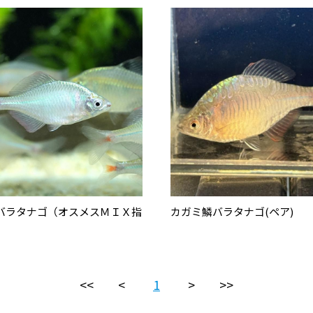
バラタナゴ（オスメスＭＩＸ指
カガミ鱗バラタナゴ(ペア)
<<
<
1
>
>>