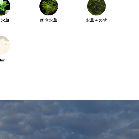
入水草
国産水草
水草その他
備品