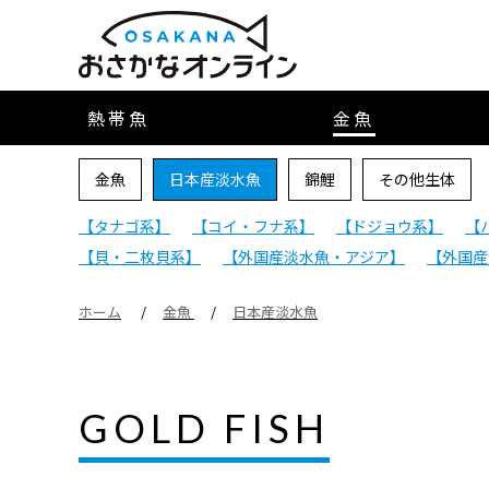
熱帯魚
金魚
金魚
日本産淡水魚
錦鯉
その他生体
【タナゴ系】
【コイ・フナ系】
【ドジョウ系】
【
【貝・二枚貝系】
【外国産淡水魚・アジア】
【外国産
ホーム
金魚
日本産淡水魚
GOLD FISH