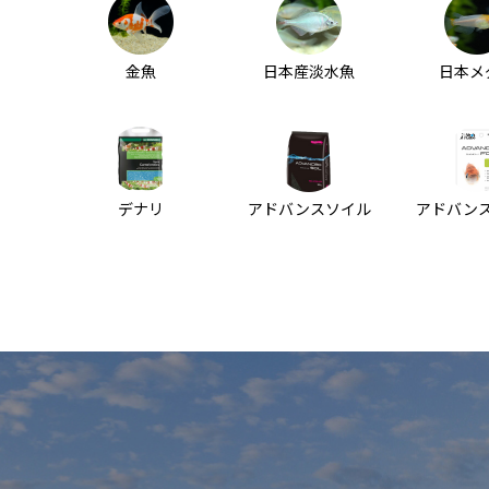
金魚
日本産淡水魚
日本メ
デナリ
アドバンスソイル
アドバン