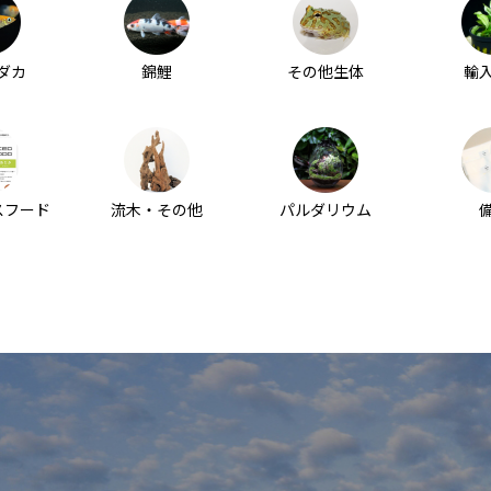
ダカ
錦鯉
その他生体
輸
スフード
流木・その他
パルダリウム