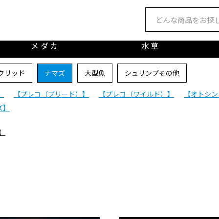
メダカ
水草
クリッド
ナマズ
大型魚
シュリンプその他
】
【プレコ（ブリード）】
【プレコ（ワイルド）】
【オトシン
ズ】
】