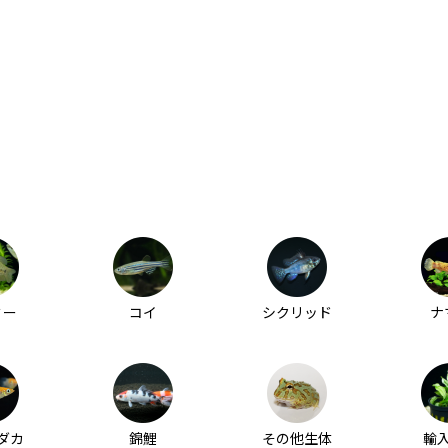
ミー
コイ
シクリッド
ナ
ダカ
錦鯉
その他生体
輸