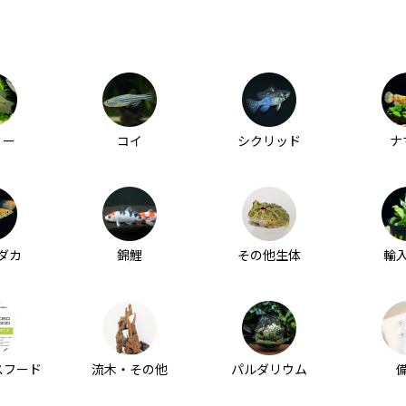
ミー
コイ
シクリッド
ナ
ダカ
錦鯉
その他生体
輸
スフード
流木・その他
パルダリウム