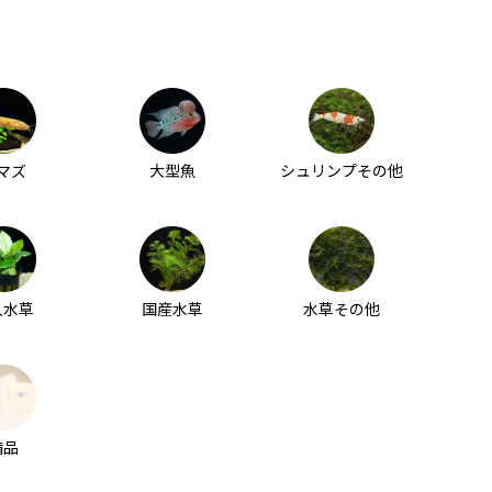
マズ
大型魚
シュリンプその他
入水草
国産水草
水草その他
備品