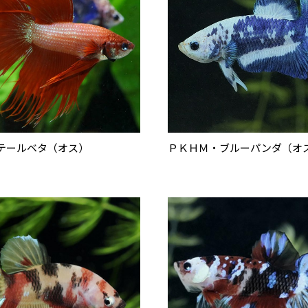
テールベタ（オス）
ＰＫＨＭ・ブルーパンダ（オ