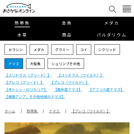
MENU
熱帯魚
金魚
メダカ
水草
商品
パルダリウム
カラシン
メダカ
グラミー
コイ
シクリッド
ナマズ
大型魚
シュリンプその他
【コリドラス（ブリード）】
【コリドラス（ワイルド）】
【プレコ（ブリード）】
【プレコ（ワイルド）】
【オトシン・ロリカリア】
【南米産ナマズ】
【アフリカ産ナマズ】
【東南アジア、その他地域のナマズ】
ホーム
熱帯魚
ナマズ
【プレコ（ワイルド）】