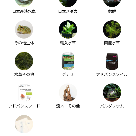
日本産淡水魚
日本メダカ
錦鯉
その他生体
輸入水草
国産水草
水草その他
デナリ
アドバンスソイル
アドバンスフード
流木・その他
パルダリウム